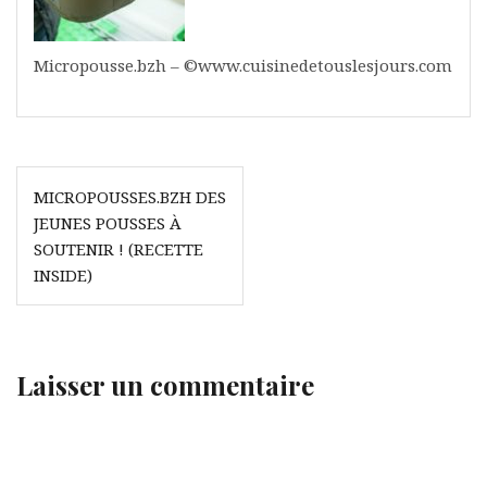
Micropousse.bzh – ©www.cuisinedetouslesjours.com
Navigation
MICROPOUSSES.BZH DES
de
JEUNES POUSSES À
l’article
SOUTENIR ! (RECETTE
INSIDE)
Laisser un commentaire