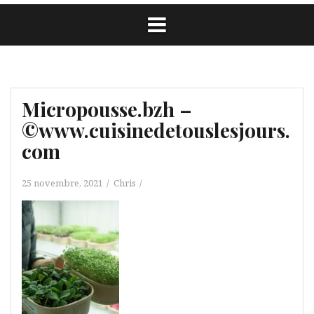
Micropousse.bzh –
©www.cuisinedetouslesjours.
com
25 novembre, 2021
Chris