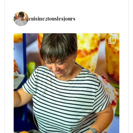
cuisine2touslesjours