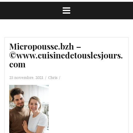
Micropousse.bzh –
©www.cuisinedetouslesjours.
com
25 novembre, 2021
Chris