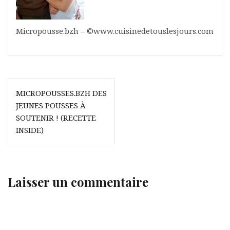
Micropousse.bzh – ©www.cuisinedetouslesjours.com
Navigation
MICROPOUSSES.BZH DES
de
JEUNES POUSSES À
l’article
SOUTENIR ! (RECETTE
INSIDE)
Laisser un commentaire