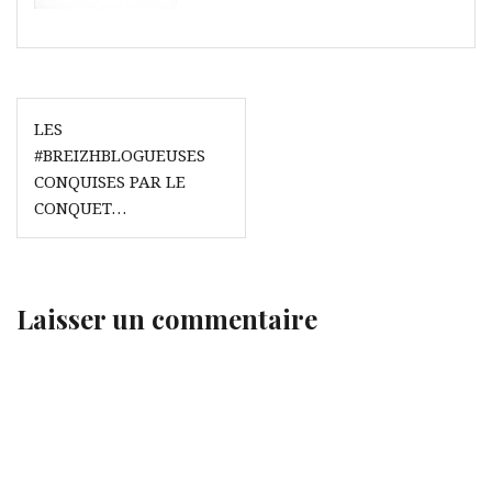
Navigation
LES
de
#BREIZHBLOGUEUSES
l’article
CONQUISES PAR LE
CONQUET…
Laisser un commentaire