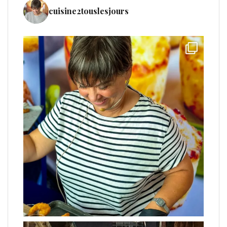
cuisine2touslesjours