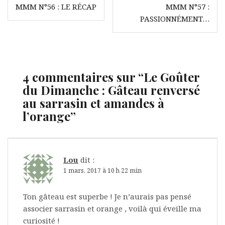
MMM N°56 : LE RÉCAP
MMM N°57 :
de
PASSIONNÉMENT…
l’article
4 commentaires sur “
Le Goûter
du Dimanche : Gâteau renversé
au sarrasin et amandes à
l’orange
”
Lou
dit :
1 mars, 2017 à 10 h 22 min
Ton gâteau est superbe ! Je n’aurais pas pensé
associer sarrasin et orange , voilà qui éveille ma
curiosité !