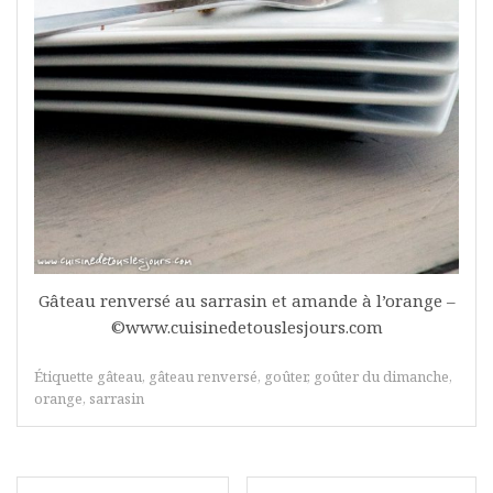
Gâteau renversé au sarrasin et amande à l’orange –
©www.cuisinedetouslesjours.com
Étiquette
gâteau
,
gâteau renversé
,
goûter
,
goûter du dimanche
,
orange
,
sarrasin
Navigation