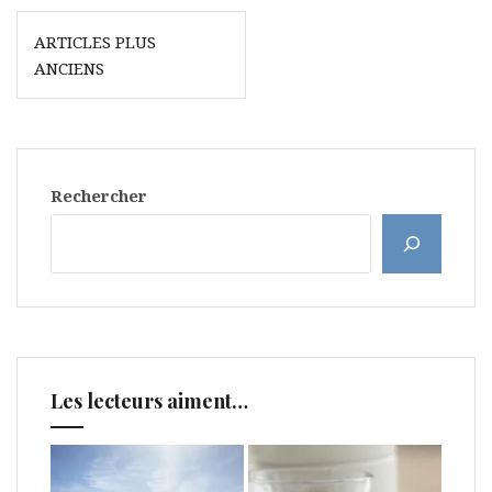
Navigation
ARTICLES PLUS
des
ANCIENS
articles
Rechercher
Les lecteurs aiment…