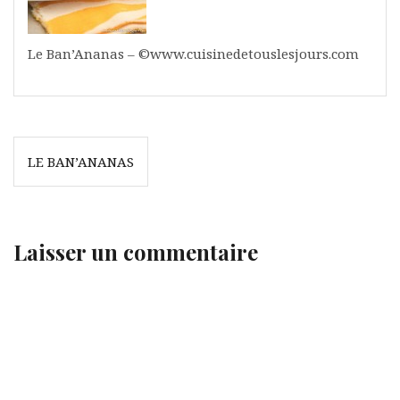
Le Ban’Ananas – ©www.cuisinedetouslesjours.com
Navigation
LE BAN’ANANAS
de
l’article
Laisser un commentaire