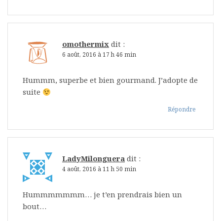
omothermix
dit :
6 août, 2016 à 17 h 46 min
Hummm, superbe et bien gourmand. J’adopte de
suite
Répondre
LadyMilonguera
dit :
4 août, 2016 à 11 h 50 min
Hummmmmmm… je t’en prendrais bien un
bout…