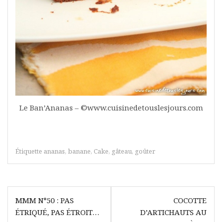
Le Ban’Ananas – ©www.cuisinedetouslesjours.com
Étiquette
ananas
,
banane
,
Cake
,
gâteau
,
goûter
Navigation
MMM N°50 : PAS
COCOTTE
de
ÉTRIQUÉ, PAS ÉTROIT…
D’ARTICHAUTS AU