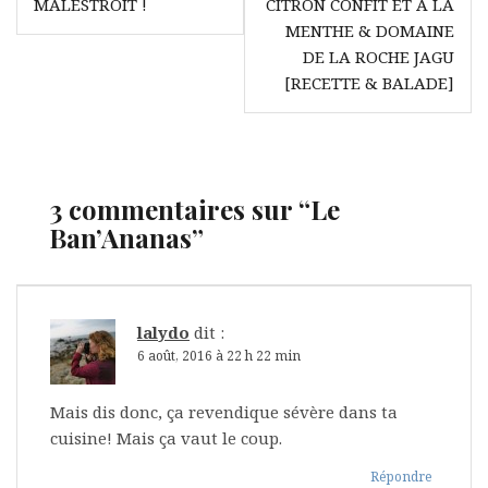
l’article
MALESTROIT !
CITRON CONFIT ET À LA
MENTHE & DOMAINE
DE LA ROCHE JAGU
[RECETTE & BALADE]
3 commentaires sur “
Le
Ban’Ananas
”
lalydo
dit :
6 août, 2016 à 22 h 22 min
Mais dis donc, ça revendique sévère dans ta
cuisine! Mais ça vaut le coup.
Répondre