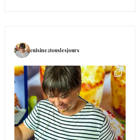
cuisine2touslesjours