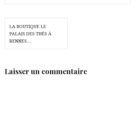
Navigation
LA BOUTIQUE LE
de
PALAIS DES THÉS À
l’article
RENNES…
Laisser un commentaire