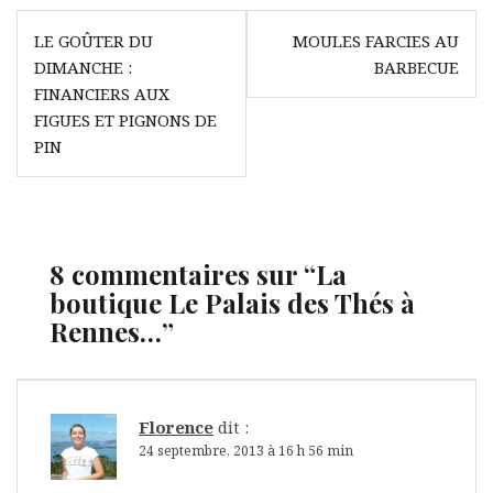
Navigation
LE GOÛTER DU
MOULES FARCIES AU
de
DIMANCHE :
BARBECUE
l’article
FINANCIERS AUX
FIGUES ET PIGNONS DE
PIN
8 commentaires sur “
La
boutique Le Palais des Thés à
Rennes…
”
Florence
dit :
24 septembre, 2013 à 16 h 56 min