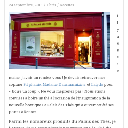
24 septembre, 2013
Chris
Recettes
I
l
y
a
u
n
e
s
e
maine, j’avais un rendez-vous ! Je devais retrouver mes
copines
Stéphanie, Madame Dansmacuizine
, et
Lalydo
pour
« boire un coup ». Ne vous méprenez pas ! Nous étions
conviées à boire un thé à l’occasion de l’inauguration de la
nouvelle boutique Le Palais des Thés qui a ouvert cet été ses
portes à Rennes.
Parmi les nombreux produits du Palais des Thés, je
l’avoue, je ne connaissais pourtant que le Thé du