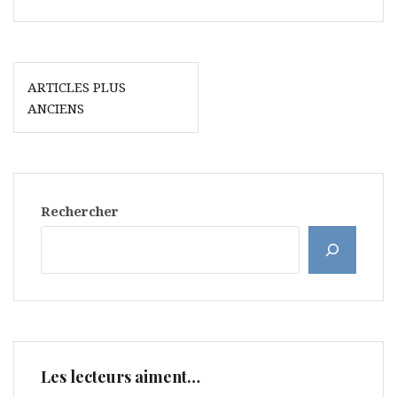
Navigation
ARTICLES PLUS
des
ANCIENS
articles
Rechercher
Les lecteurs aiment…