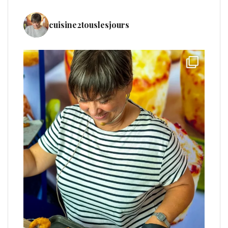
cuisine2touslesjours