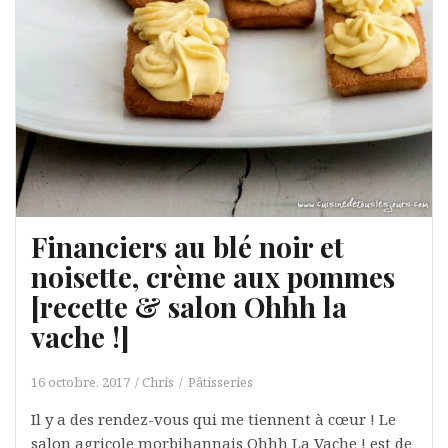
Financiers au blé noir et
noisette, crème aux pommes
[recette & salon Ohhh la
vache !]
16 octobre, 2017
Chris
Pâtisseries
Il y a des rendez-vous qui me tiennent à cœur ! Le
salon agricole morbihannais Ohhh La Vache ! est de