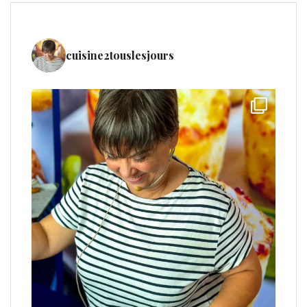
cuisine2touslesjours