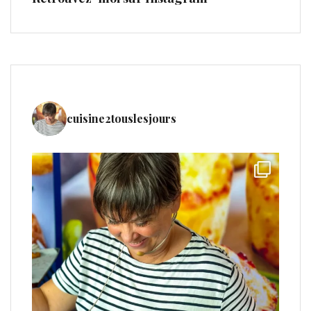
cuisine2touslesjours