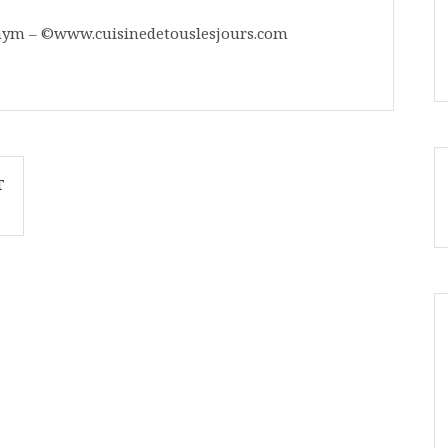
 thym – ©www.cuisinedetouslesjours.com
T