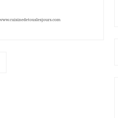
©www.cuisinedetouslesjours.com