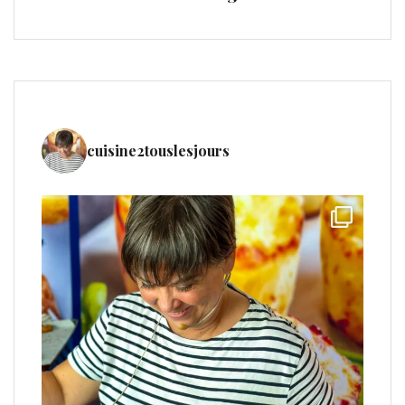
cuisine2touslesjours