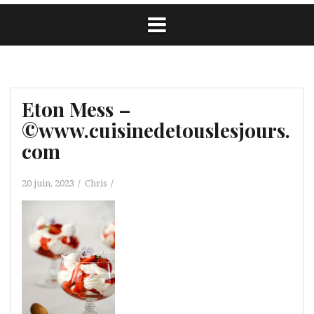
Eton Mess –
©www.cuisinedetouslesjours.
com
20 juin, 2023
Chris