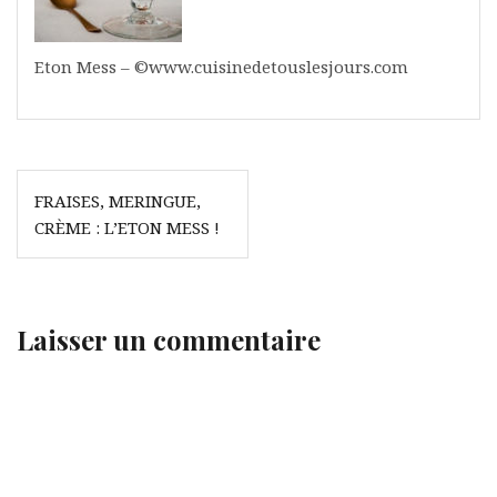
Eton Mess – ©www.cuisinedetouslesjours.com
Navigation
FRAISES, MERINGUE,
de
CRÈME : L’ETON MESS !
l’article
Laisser un commentaire