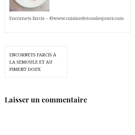
Encornets farcis – ©www.cuisinedetouslesjours.com
Navigation
ENCORNETS FARCIS À
de
LA SEMOULE ET AU
l’article
PIMENT DOUX
Laisser un commentaire