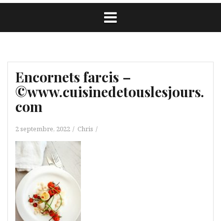
Encornets farcis –
©www.cuisinedetouslesjours.
com
2 septembre, 2022
Chris