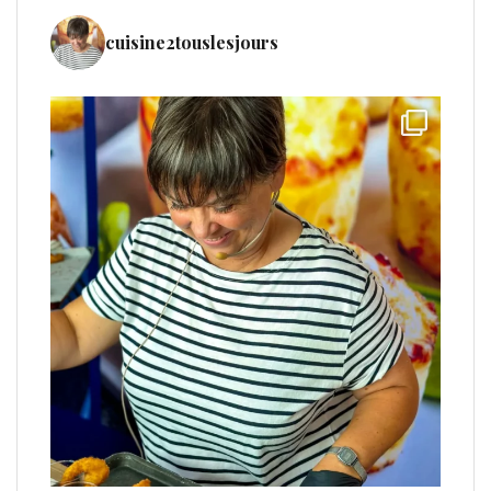
cuisine2touslesjours