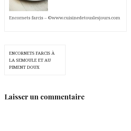
Encornets farcis – ©www.cuisinedetouslesjours.com
Navigation
ENCORNETS FARCIS À
de
LA SEMOULE ET AU
l’article
PIMENT DOUX
Laisser un commentaire