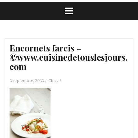
Encornets farcis –
©www.cuisinedetouslesjours.
com
2 septembre, 2022
Chris