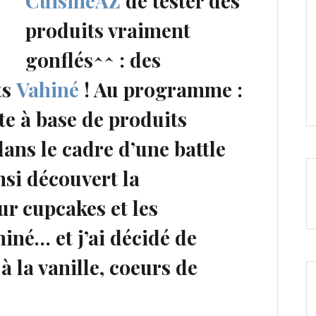
CuisineAZ
de tester des
produits vraiment
gonflés^^ : des
ts
Vahiné
! Au programme :
tte à base de produits
ans le cadre d’une battle
nsi découvert la
ur cupcakes et les
iné… et j’ai décidé de
 la vanille, coeurs de