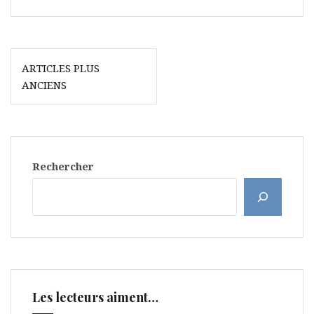
Navigation
ARTICLES PLUS
des
ANCIENS
articles
Rechercher
Les lecteurs aiment…