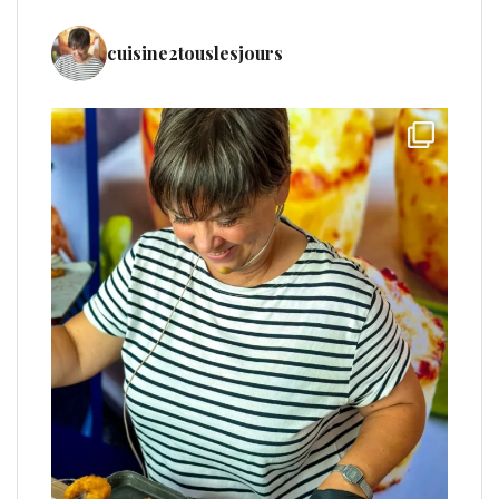
cuisine2touslesjours