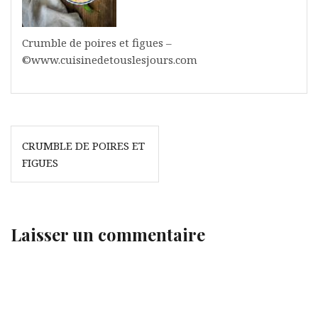
Crumble de poires et figues –
©www.cuisinedetouslesjours.com
Navigation
CRUMBLE DE POIRES ET
de
FIGUES
l’article
Laisser un commentaire