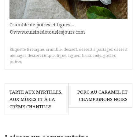
Crumble de poires et figues –
©www.cuisinedetouslesjours.com
Étiquette
Bretagne
,
crumble
,
dessert
,
dessert à partager
,
dessert
ménager
,
dessert simple
,
figue
,
figues
,
fruits cuits
,
goûter
,
poires
Navigation
TARTE AUX MYRTILLES,
PORC AU CARAMEL ET
de
AUX MÛRES ET À LA
CHAMPIGNONS NOIRS
l’article
CRÈME CHANTILLY