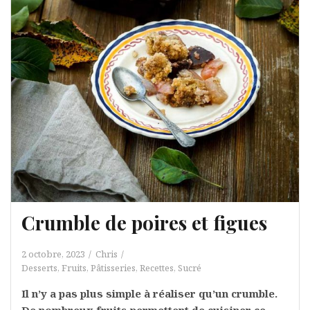
Crumble de poires et figues
2 octobre, 2023
Chris
Desserts
,
Fruits
,
Pâtisseries
,
Recettes
,
Sucré
Il n’y a pas plus simple à réaliser qu’un crumble.
De nombreux fruits permettent de cuisiner ce