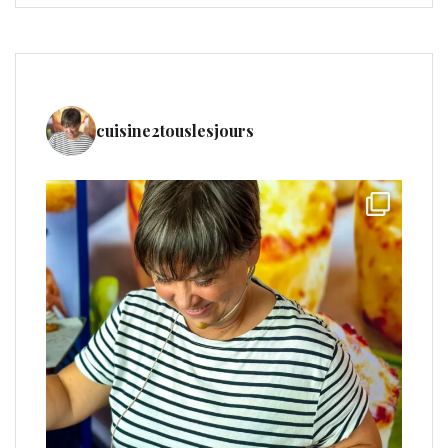
cuisine2touslesjours