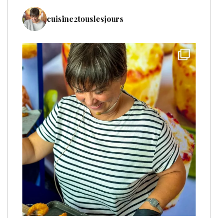
cuisine2touslesjours