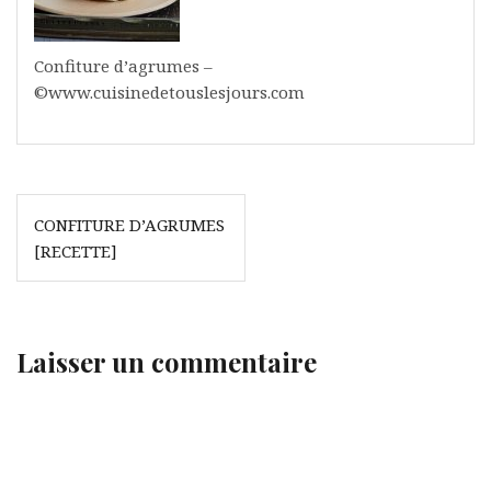
Confiture d’agrumes –
©www.cuisinedetouslesjours.com
Navigation
CONFITURE D’AGRUMES
de
[RECETTE]
l’article
Laisser un commentaire