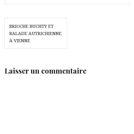
Navigation
BRIOCHE BUCHTY ET
de
BALADE AUTRICHIENNE
l’article
À VIENNE
Laisser un commentaire