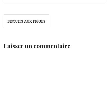
Navigation
BISCUITS AUX FIGUES
de
l’article
Laisser un commentaire