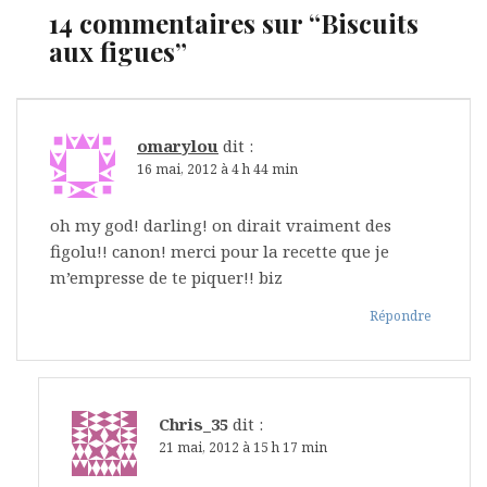
14 commentaires sur “
Biscuits
aux figues
”
omarylou
dit :
16 mai, 2012 à 4 h 44 min
oh my god! darling! on dirait vraiment des
figolu!! canon! merci pour la recette que je
m’empresse de te piquer!! biz
Répondre
Chris_35
dit :
21 mai, 2012 à 15 h 17 min