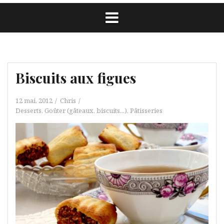
Biscuits aux figues
12 mai, 2012
Chris
Desserts
,
Goûter (gâteaux, biscuits...)
,
Pâtisseries