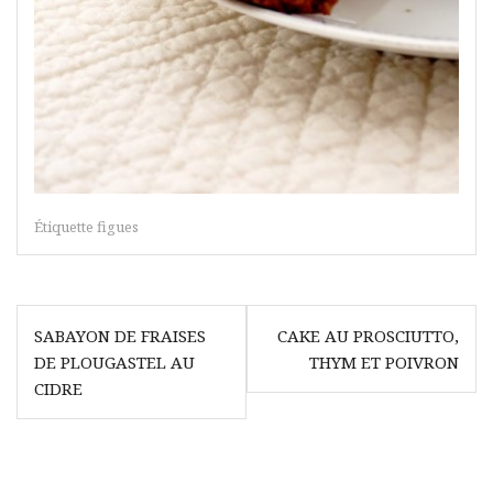
Étiquette
figues
Navigation
SABAYON DE FRAISES
CAKE AU PROSCIUTTO,
de
DE PLOUGASTEL AU
THYM ET POIVRON
l’article
CIDRE