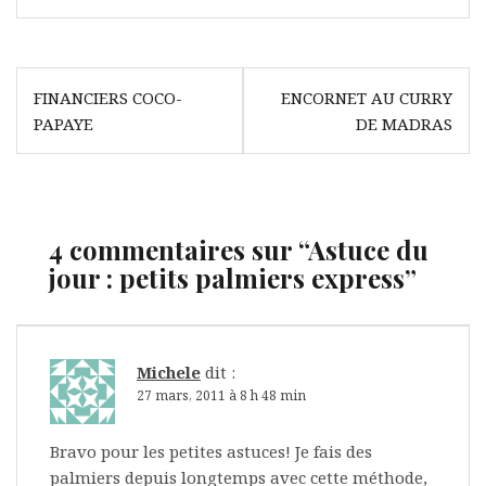
Navigation
FINANCIERS COCO-
ENCORNET AU CURRY
de
PAPAYE
DE MADRAS
l’article
4 commentaires sur “
Astuce du
jour : petits palmiers express
”
Michele
dit :
27 mars, 2011 à 8 h 48 min
Bravo pour les petites astuces! Je fais des
palmiers depuis longtemps avec cette méthode,