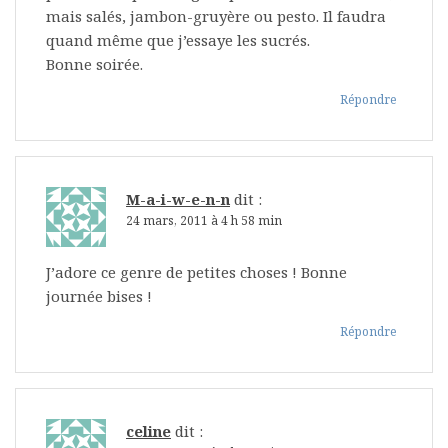
mais salés, jambon-gruyère ou pesto. Il faudra
quand même que j’essaye les sucrés.
Bonne soirée.
Répondre
M-a-i-w-e-n-n
dit :
24 mars, 2011 à 4 h 58 min
J’adore ce genre de petites choses ! Bonne
journée bises !
Répondre
celine
dit :