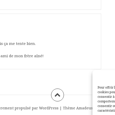
is ça me tente bien.
n ami de mon frère aîné!
Pour offrir 
cookies pou
consentir à
comportemen
consentir o
èrement propulsé par WordPress
|
Thème
Amadeus
par Themei
caractéristi