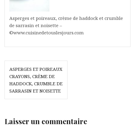
Asperges et poireaux, crème de haddock et crumble
de sarrasin et noisette –
©www.cuisinedetouslesjours.com
Navigation
ASPERGES ET POIREAUX
de
CRAYONS, CRÈME DE
l’article
HADDOCK, CRUMBLE DE
SARRASIN ET NOISETTE
Laisser un commentaire