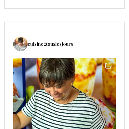
cuisine2touslesjours