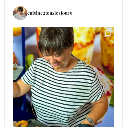
cuisine2touslesjours