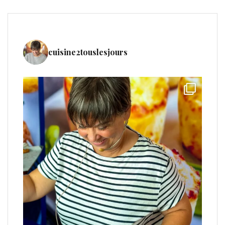
cuisine2touslesjours