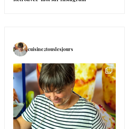
cuisine2touslesjours