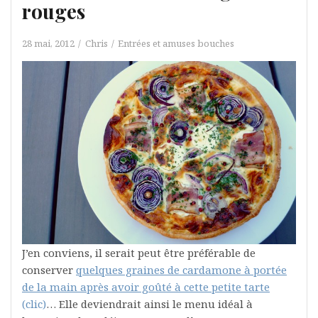
rouges
28 mai, 2012
Chris
Entrées et amuses bouches
J’en conviens, il serait peut être préférable de
conserver
quelques graines de cardamone à portée
de la main après avoir goûté à cette petite tarte
(clic)
… Elle deviendrait ainsi le menu idéal à