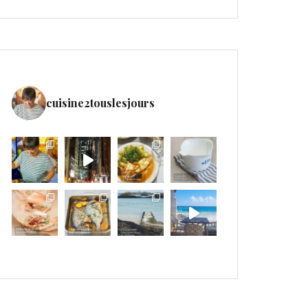
cuisine2touslesjours