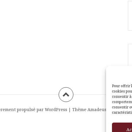
Pour offrir 
cookies pou
consentir à
comportemen
consentir o
èrement propulsé par WordPress
|
Thème
Amadeus
par Themei
caractéristi
Ac