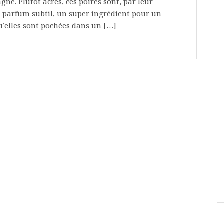
e. Plutôt âcres, ces poires sont, par leur
eur parfum subtil, un super ingrédient pour un
u’elles sont pochées dans un […]