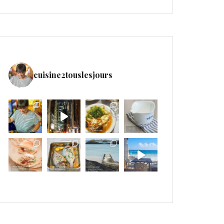
cuisine2touslesjours