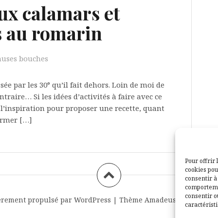
ux calamars et
s au romarin
muses bouches
rasée par les 30° qu’il fait dehors. Loin de moi de
traire… Si les idées d’activités à faire avec ce
inspiration pour proposer une recette, quant
fermer […]
Pour offrir 
cookies pou
consentir à
comportemen
consentir o
èrement propulsé par WordPress
|
Thème
Amadeus
par Themei
caractéristi