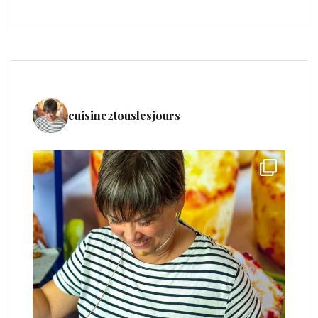
cuisine2touslesjours