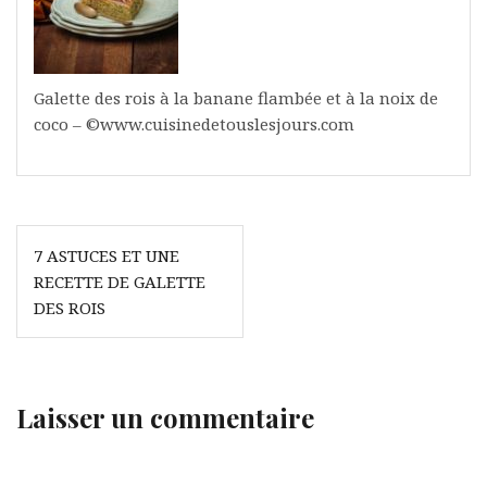
Galette des rois à la banane flambée et à la noix de
coco – ©www.cuisinedetouslesjours.com
Navigation
7 ASTUCES ET UNE
de
RECETTE DE GALETTE
l’article
DES ROIS
Laisser un commentaire