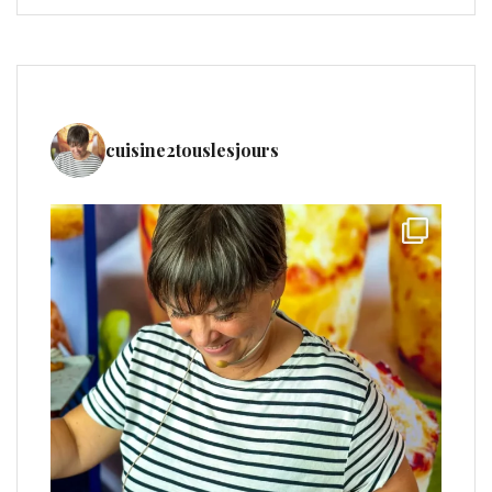
cuisine2touslesjours