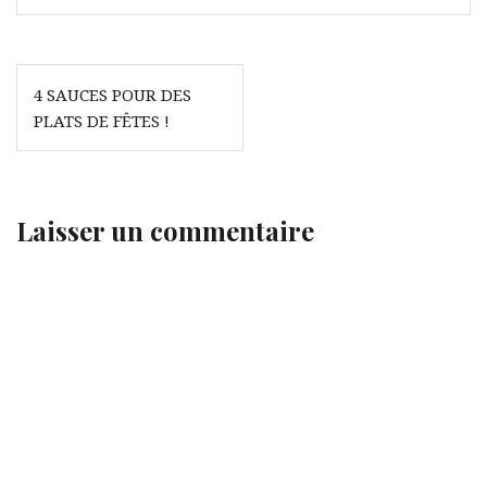
Navigation
4 SAUCES POUR DES
de
PLATS DE FÊTES !
l’article
Laisser un commentaire