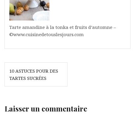
Tarte amandine à la tonka et fruits d’automne –
©www.cuisinedetouslesjours.com
Navigation
10 ASTUCES POUR DES
de
TARTES SUCRÉES
l’article
Laisser un commentaire