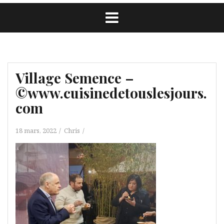
Village Semence –
©www.cuisinedetouslesjours.
com
18 mars, 2022
Chris