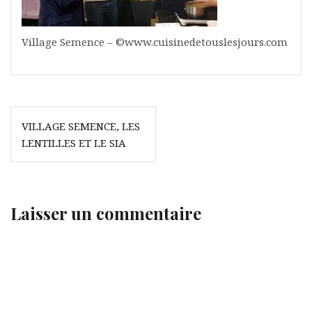
Village Semence – ©www.cuisinedetouslesjours.com
Navigation
VILLAGE SEMENCE, LES
de
LENTILLES ET LE SIA
l’article
Laisser un commentaire