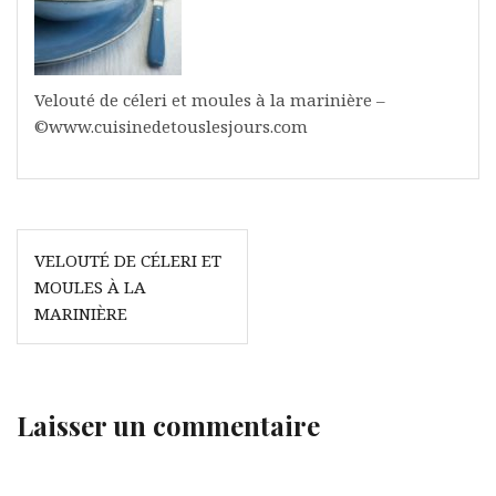
Velouté de céleri et moules à la marinière –
©www.cuisinedetouslesjours.com
Navigation
VELOUTÉ DE CÉLERI ET
de
MOULES À LA
l’article
MARINIÈRE
Laisser un commentaire