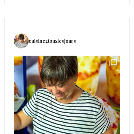
cuisine2touslesjours