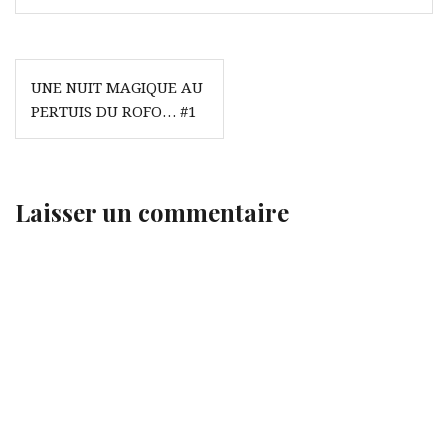
Navigation
UNE NUIT MAGIQUE AU
de
PERTUIS DU ROFO… #1
l’article
Laisser un commentaire