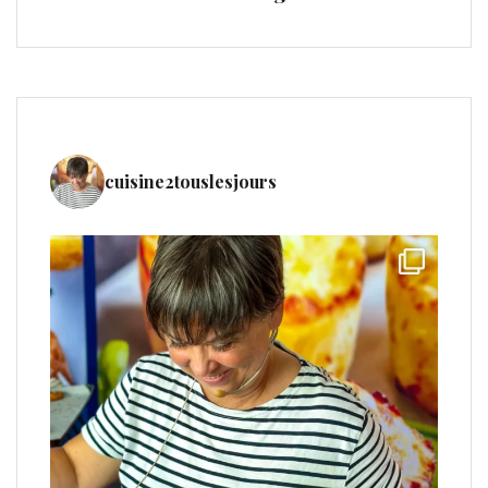
cuisine2touslesjours