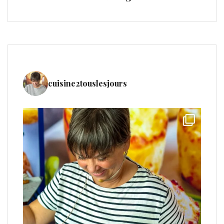
cuisine2touslesjours