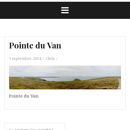
Pointe du Van
5 septembre, 2014
Chris
Pointe du Van
Navigation