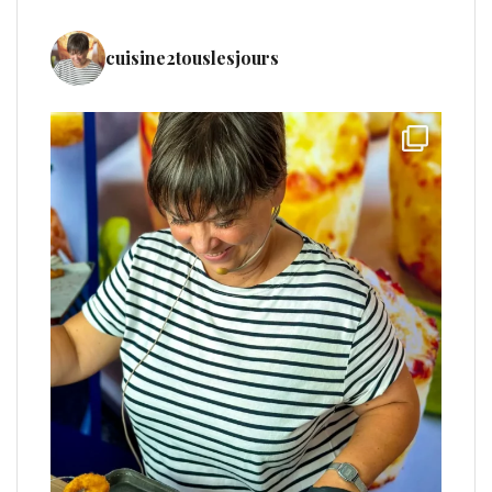
cuisine2touslesjours