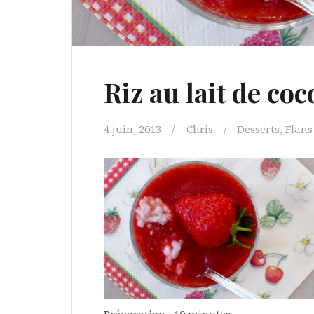
Riz au lait de coc
4 juin, 2013
Chris
Desserts
,
Flans