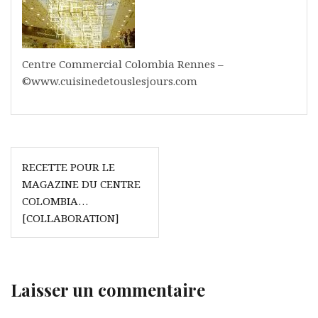
Centre Commercial Colombia Rennes –
©www.cuisinedetouslesjours.com
Navigation
RECETTE POUR LE
de
MAGAZINE DU CENTRE
l’article
COLOMBIA…
[COLLABORATION]
Laisser un commentaire